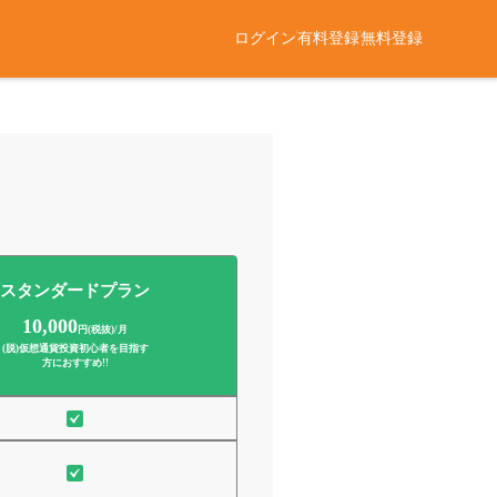
/
/
ログイン
有料登録
無料登録
スタンダードプラン
10,000
円(税抜)/月
(脱)仮想通貨投資初心者
を目指す
方におすすめ!!