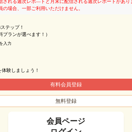
信される週次レポ―トと月末に配信される週次レポートがあり
員の場合、一部ご利用いただけません。
3ステップ！
料プランが選べます！）
を入力
Iを体験しましょう！
有料会員登録
無料登録
会員ページ
ログイン